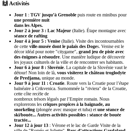
🙌 Activités
Jour 1
:
TGV jusqu’à Grenoble
puis route en minibus pour
une première nuit
dans les Alpes.
Jour 2 à jour 3 : Lac Majeur
(Italie). Étape montagne avec
séance de rafting
Jour 4 à jour 5 : Venise
(Italie). Visite des incontournables
de cette
ville-musée dont le palais des Doge
s. Venise est le
décor idéal pour notre "citygame",
grand jeu de piste avec
des énigmes à résoudre
. Une manière ludique de découvrir
les joyaux culturels de la ville et de rencontrer ses habitants.
Jour 6 à jour 8 : Slovénie
. La capitale de la Slovénie vaut le
détour! Non loin de là,
vous visiterez le château troglodyte
de Predjama,
unique au monde.
Jour 9 à jour 11 : Croatie
. Route vers la Croatie pour l’étape
balnéaire à Crikvenica. Surnommée la "riviera" de la Croatie,
cette côte recèle de
nombreux trésors légués par l’Empire romain. Nous
explorerons les
criques propices à la baignade, au
snorkeling
(plongée avec masque et tuba) et
une séance de
ski/bouée... Autres activités possibles : séance de bouée
tractée...
Jour 12 à jour 13
: Vérone et le lac de Garde Visite de la
ville de "Roméo et Juliette".
Parc d’attractions Gardaland