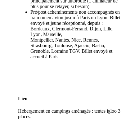
principalement sur autoroute (1 animateur de
plus pour se relayer, si besoin).
Pré/post acheminements non accompagnés en
train ou en avion jusqu’à Paris ou Lyon. Billet
envoyé et jeune réceptionné, depuis :
Bordeaux, Clermont-Ferrand, Dijon, Lille,
Lyon, Marseille,
Montpellier, Nantes, Nice, Rennes,
Strasbourg, Toulouse, Ajaccio, Bastia,
Grenoble, Lorraine TGV. Billet envoyé et
accueil à Paris.
Lieu
Hébergement en campings aménagés ; tentes igloo 3
places.