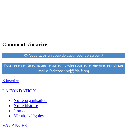
Comment s'inscrire
😎 Vous avez un coup de cœur pour ce séjour ?
Pour réserver, téléchargez le bulletin ci-dessous et le renvoyer rempli par
mail à l'adresse:
svj@fda-fr.org
S'inscrire
LA FONDATION
Notre organisation
Notre histoire
Contact
Mentions légales
VACANCES