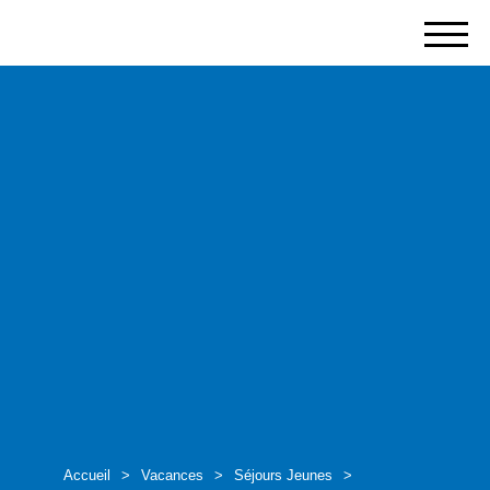
Aller
au
contenu
principal
Accueil
>
Vacances
>
Séjours Jeunes
>