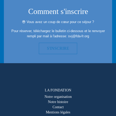
Comment s'inscrire
😎 Vous avez un coup de cœur pour ce séjour ?
Pour réserver, téléchargez le bulletin ci-dessous et le renvoyer
rempli par mail à l'adresse:
svj@fda-fr.org
S'INSCRIRE
LA FONDATION
Notre organisation
Notre histoire
Contact
Mentions légales