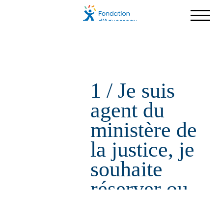
Aller
au
contenu
principal
1 / Je suis
agent du
ministère de
la justice, je
souhaite
réserver ou
avoir des