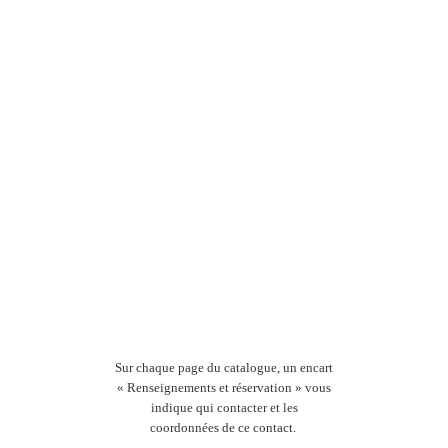
informations
concernant
un séjour
familles,
comment
dois-je
procéder et
qui dois-je
contacter ?
Sur chaque page du catalogue, un encart
« Renseignements et réservation » vous
indique qui contacter et les
coordonnées de ce contact.